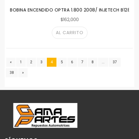
BOBINA ENCENDIDO OPTRA 1.800 2008/ INJETECH B128/37
$162,000
AL CARRITO
«
1
2
3
4
5
6
7
8
...
37
38
»