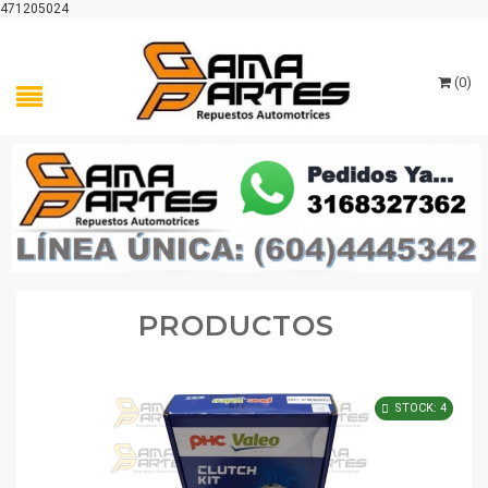
471205024
(
0
)
PRODUCTOS
STOCK: 4