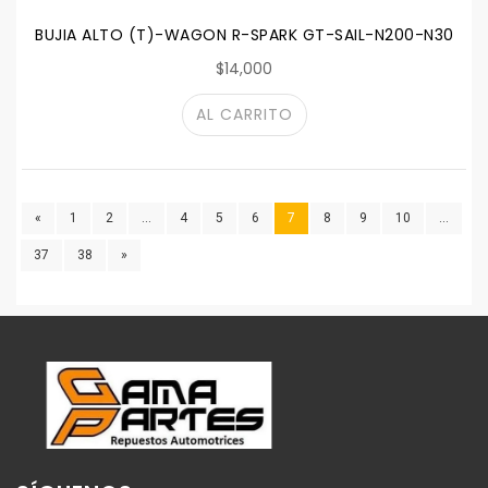
BUJIA ALTO (T)-WAGON R-SPARK GT-SAIL-N200-N300-S
$14,000
AL CARRITO
«
1
2
...
4
5
6
7
8
9
10
...
37
38
»