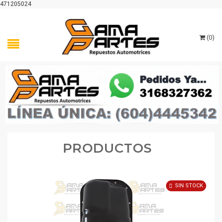
471205024
(
0
)
PRODUCTOS
SIN STOCK