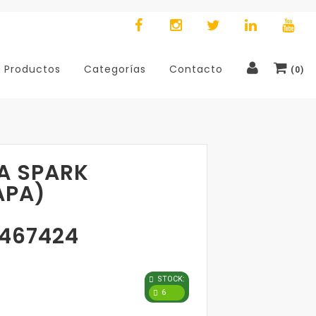
Productos
Categorías
Contacto
(
0
)
A SPARK
APA)
467424
STOCK:
6