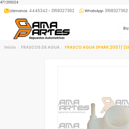
471205024
4445342
3168327362
3168327362
Llámanos:
-
WhatsApp:
Inicio
FRASCOS DE AGUA
FRASCO AGUA SPARK 2007/ (S
/
/