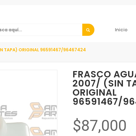
Inicio
IN TAPA) ORIGINAL 96591467/96467424
FRASCO AGU
2007/ (SIN T
ORIGINAL
96591467/96
$87,000