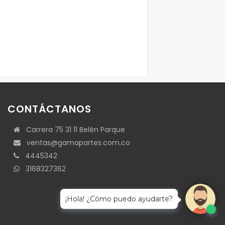
CONTÁCTANOS
Carrera 75 31 11 Belén Parque
ventas@gamapartes.com.co
4445342
3168327362
¡Hola! ¿Cómo puedo ayudarte?