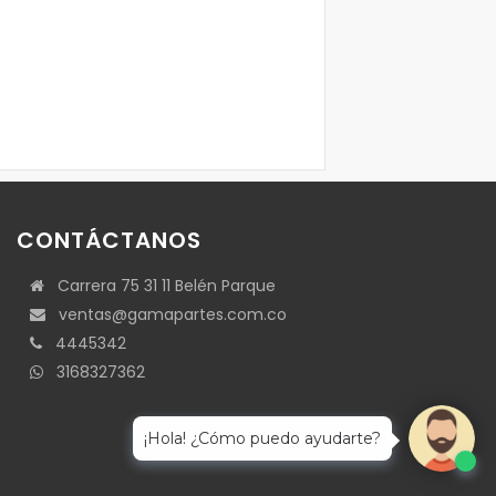
CONTÁCTANOS
Carrera 75 31 11 Belén Parque
ventas@gamapartes.com.co
4445342
3168327362
¡Hola! ¿Cómo puedo ayudarte?