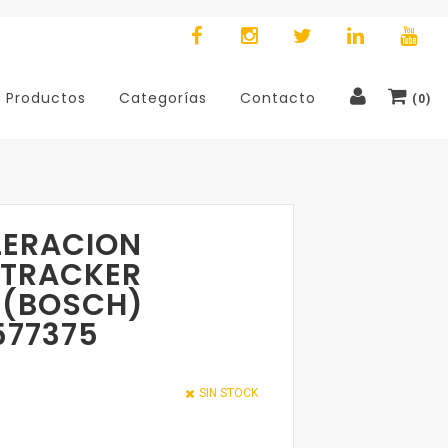
Productos
Categorías
Contacto
(
0
)
LERACION
-TRACKER
 (BOSCH)
577375
SIN STOCK